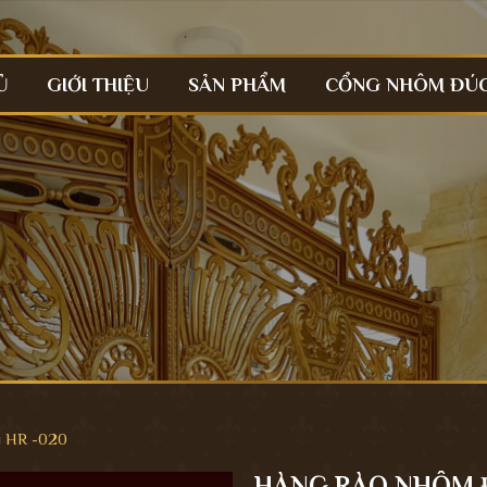
Ủ
GIỚI THIỆU
SẢN PHẨM
CỔNG NHÔM ĐÚ
u HR -020
HÀNG RÀO NHÔM Đ