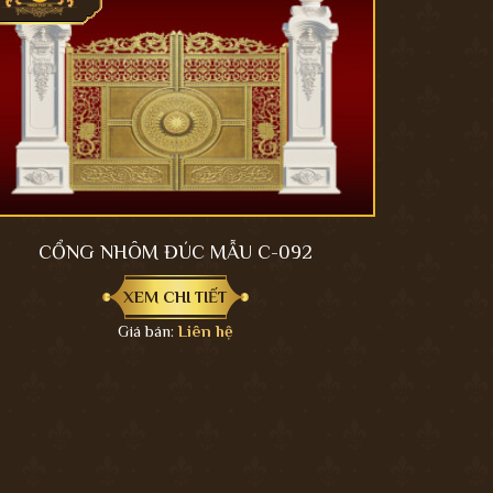
CỔNG NHÔM ĐÚC MẪU C-092
XEM CHI TIẾT
Giá bán:
Liên hệ