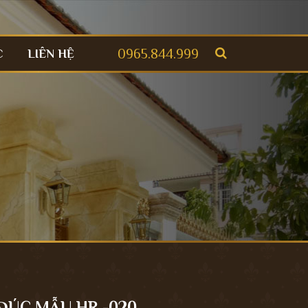
0965.844.999
C
LIÊN HỆ
ÚC MẪU HR -020