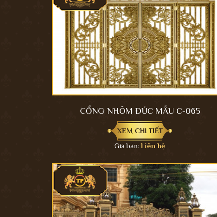
CỔNG NHÔM ĐÚC MẪU C-065
XEM CHI TIẾT
Giá bán:
Liên hệ