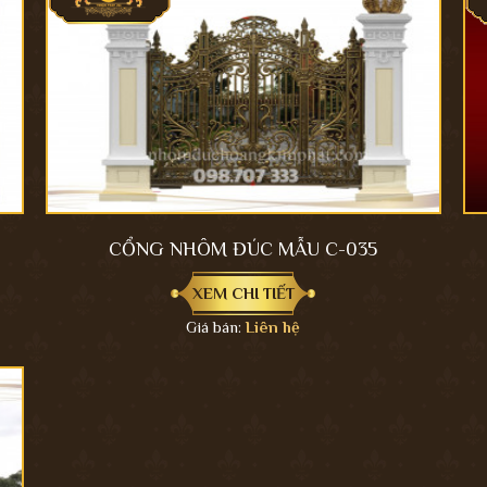
CỔNG NHÔM ĐÚC MẪU C-035
XEM CHI TIẾT
Giá bán:
Liên hệ