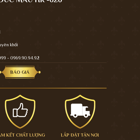
t
uyên khối
.999 - 0969.90.94.92
BÁO GIÁ
AM KẾT CHẤT LƯỢNG
LẮP ĐẶT TẬN NƠI