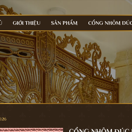
Ủ
GIỚI THIỆU
SẢN PHẨM
CỔNG NHÔM ĐÚ
026
CỔNG NHÔM ĐÚC 