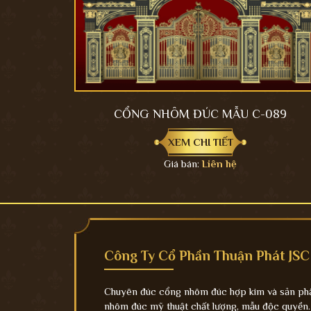
CỔNG NHÔM ĐÚC MẪU C-089
XEM CHI TIẾT
Giá bán:
Liên hệ
Công Ty Cổ Phần Thuận Phát JSC
Chuyên đúc cổng nhôm đúc hợp kim và sản p
nhôm đúc mỹ thuật chất lượng, mẫu độc quyền.