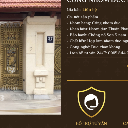
Giá bán:
Liên hệ
Chi tiết sản phẩm
- Nhóm hàng: Cổng nhôm đúc
- Nhãn hiệu: Nhôm đúc Thuận Phá
- Bảo hành: Chổng nổ Sơn 5 năm.
- Chất liệu: Hợp kim nhôm đúc ng
- Công nghệ: Đúc chân không
- Liên hệ tư vấn 24/7: 0965.844
HỖ TRỢ TƯ VẤN
C