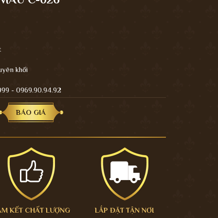
t
uyên khối
.999 - 0969.90.94.92
BÁO GIÁ
AM KẾT CHẤT LƯỢNG
LẮP ĐẶT TẬN NƠI