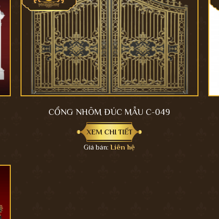
CỔNG NHÔM ĐÚC MẪU C-049
XEM CHI TIẾT
Giá bán:
Liên hệ