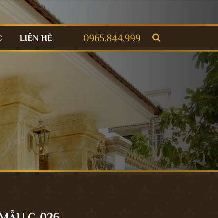
0965.844.999
C
LIÊN HỆ
MẪU C-026